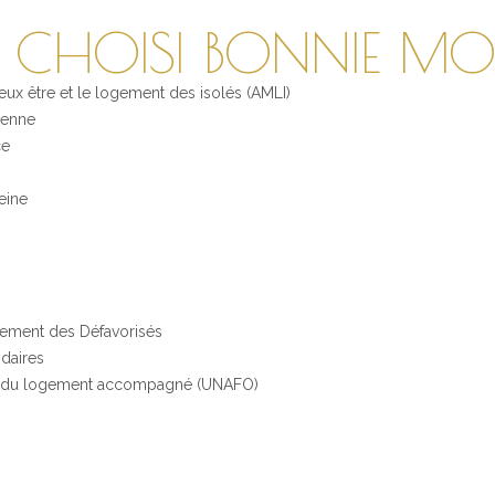
T CHOISI BONNIE M
ux être et le logement des isolés (AMLI)
ienne
ce
eine
ment des Défavorisés
daires
e du logement accompagné (UNAFO)