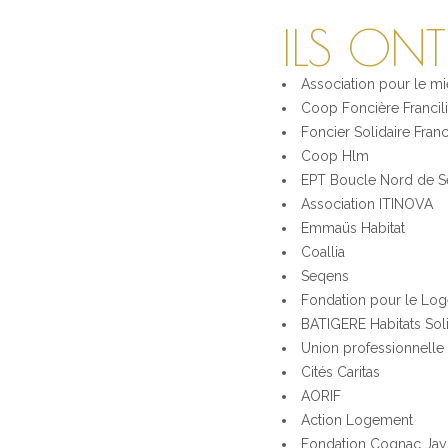
ILS ON
Association pour le mie
Coop Foncière Francil
Foncier Solidaire Fran
Coop Hlm
EPT Boucle Nord de S
Association ITINOVA
Emmaüs Habitat
Coallia
Seqens
Fondation pour le Loge
BATIGERE Habitats Soli
Union professionnell
Cités Caritas
AORIF
Action Logement
Fondation Cognac Jay